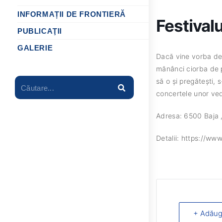
INFORMAȚII DE FRONTIERĂ
Festivalu
PUBLICAŢII
GALERIE
Dacă vine vorba de B
mănânci ciorba de p
să o și pregătești, s
Căutare...
concertele unor ved
Adresa: 6500 Baja ,
Detalii: https://ww
+ Adăug