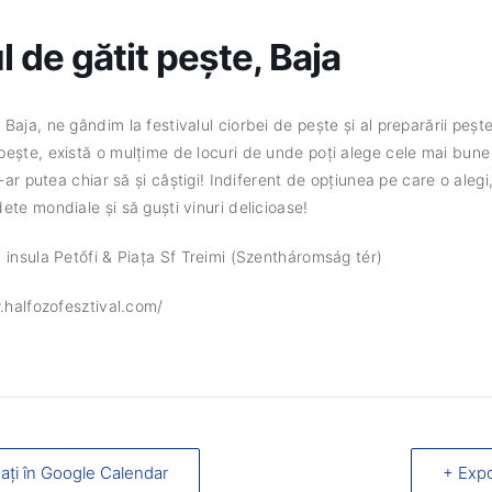
l de gătit pește, Baja
aja, ne gândim la festivalul ciorbei de pește și al preparării pește
ește, există o mulțime de locuri de unde poți alege cele mai bune 
-ar putea chiar să și câștigi! Indiferent de opțiunea pe care o alegi,
ete mondiale și să guști vinuri delicioase!
 insula Petőfi & Piața Sf Treimi (Szentháromság tér)
w.halfozofesztival.com/
ați în Google Calendar
+ Expo