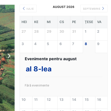
AUGUST 2026
IULIE
SEPTEMBRIE
HEI
KE
MI
CS
PE
ŢESE
VA
27
28
29
30
31
1
2
3
4
5
6
7
8
9
Evenimente pentru august
al 8-lea
Fără evenimente
10
11
12
13
14
15
16