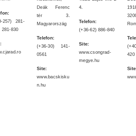
Deák Ferenc
4.
19
efon:
tér 3.
320
0-257) 281-
Telefon:
Magyarország
Rom
, 281-830
(+36-62) 886-840
Telefon:
Tel
:
Site:
(+36-30) 141-
(+4
.cjarad.ro
www.csongrad-
0561
420
megye.hu
Site:
Site
www.bacskisku
www
n.hu