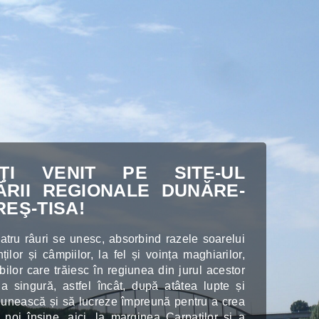
ŢI VENIT PE SITE-UL
RII REGIONALE DUNĂRE-
REŞ-TISA!
tru râuri se unesc, absorbind razele soarelui
ilor și câmpiilor, la fel și voința maghiarilor,
bilor care trăiesc în regiunea din jurul acestor
a singură, astfel încât, după atâtea lupte și
e unească și să lucreze împreună pentru a crea
u noi înșine, aici, la marginea Carpaților și a