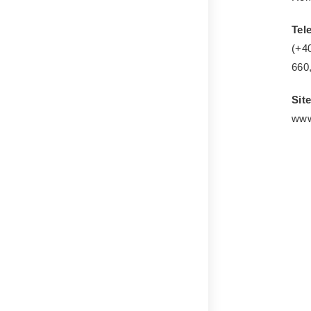
Tel
(+4
660
Site
www