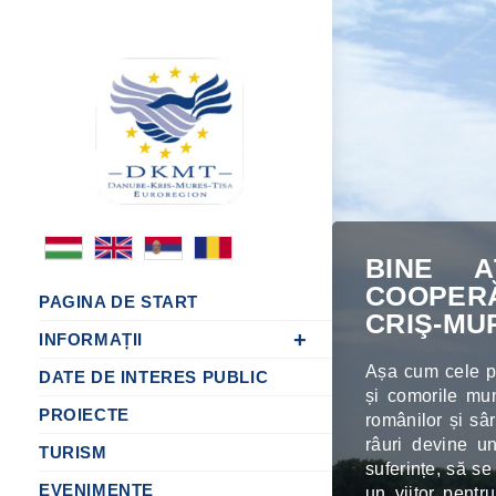
BINE A
COOPERĂ
PAGINA DE START
CRIŞ-MU
INFORMAȚII
Așa cum cele pa
DATE DE INTERES PUBLIC
și comorile munț
PROIECTE
românilor și sâr
râuri devine un
TURISM
suferințe, să s
EVENIMENTE
un viitor pentr