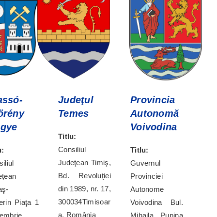
assó-
Judeţul
Provincia
örény
Temes
Autonomă
gye
Voivodina
Titlu:
Consiliul
u:
Titlu:
Judeţean Timiş,
iliul
Guvernul
Bd. Revoluţiei
ețean
Provinciei
din 1989, nr. 17,
aş-
Autonome
300034
Timisoar
erin
Piaţa 1
Voivodina Bul.
a
, România
embrie
Mihajla Pupina