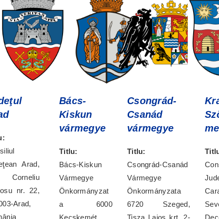
deţul
Bács-
Csongrád-
Kr
ad
Kiskun
Csanád
Sz
vármegye
vármegye
me
u:
iliul
Titlu:
Titlu:
Titl
eţean Arad,
Bács-Kiskun
Csongrád-Csanád
Cons
. Corneliu
Vármegye
Vármegye
Jud
osu nr. 22,
Önkormányzat
Önkormányzata
Car
003-Arad,
a 6000
6720 Szeged,
Sev
ânia
Kecskemét,
Tisza Lajos krt. 2-
Dec