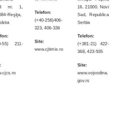
18 nr. 1,
16. 21000. Novi
Telefon:
084-Reşiţa,
Sad, Republica
(+40-256)
406-
ânia
Serbia
323, 406-336
efon:
Telefon:
Site:
0-55) 211-
(+381-21) 422-
www.cjtimis.ro
368, 423-935
:
Site:
.cjcs.ro
www.vojvodina.
gov.rs