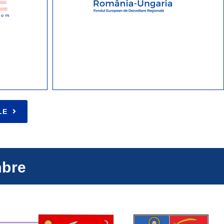
LE
mbre