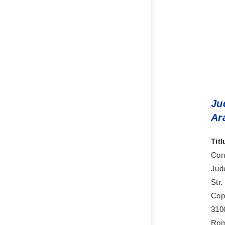
Ju
Ar
Titl
Cons
Jud
Str
Cop
310
Rom