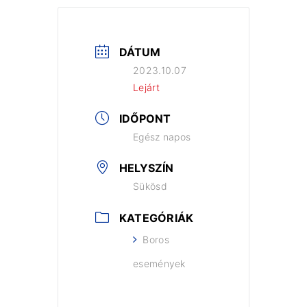
DÁTUM
2023.10.07
Lejárt
IDŐPONT
Egész napos
HELYSZÍN
Sükösd
KATEGÓRIÁK
Boros
események