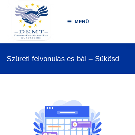
MENÜ
Szüreti felvonulás és bál – Sükösd