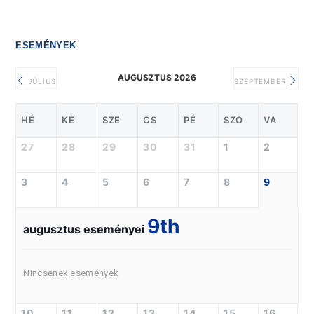
ESEMÉNYEK
AUGUSZTUS 2026
JÚLIUS
SZEPTEMBER
HÉ
KE
SZE
CS
PÉ
SZO
VA
27
28
29
30
31
1
2
3
4
5
6
7
8
9
9th
augusztus eseményei
Nincsenek események
10
11
12
13
14
15
16