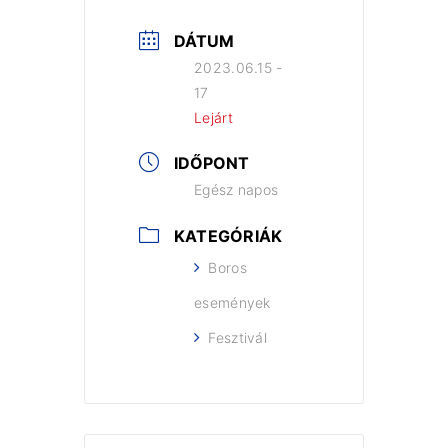
DÁTUM
2023.06.15 -
17
Lejárt
IDŐPONT
Egész napos
KATEGÓRIÁK
Boros
események
Fesztivál