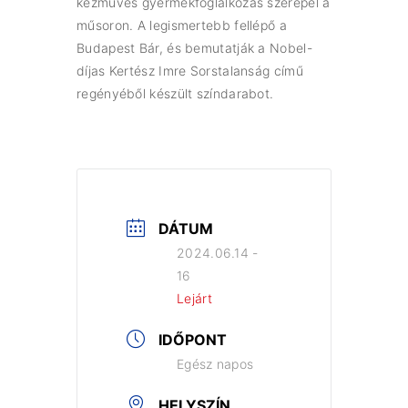
kézműves gyermekfoglalkozás szerepel a
műsoron. A legismertebb fellépő a
Budapest Bár, és bemutatják a Nobel-
díjas Kertész Imre Sorstalanság című
regényéből készült színdarabot.
DÁTUM
2024.06.14 -
16
Lejárt
IDŐPONT
Egész napos
HELYSZÍN