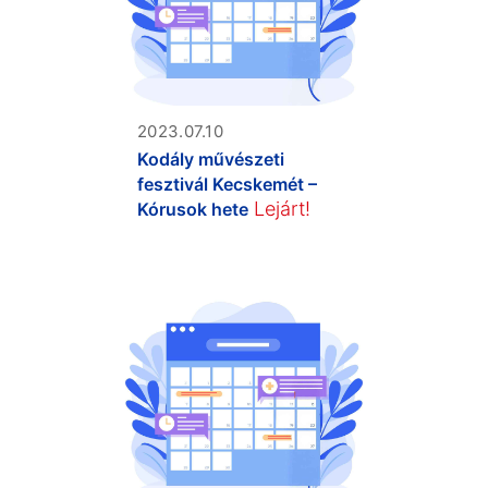
2023.07.10
Kodály művészeti
fesztivál Kecskemét –
Lejárt!
Kórusok hete