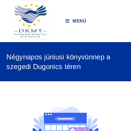
MENÜ
Négynapos júniusi könyvünnep a
szegedi Dugonics téren