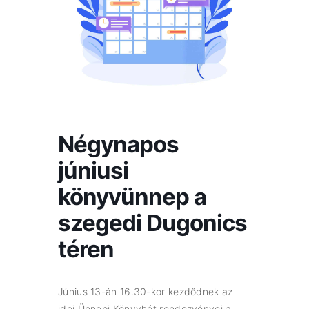
Négynapos
júniusi
könyvünnep a
szegedi Dugonics
téren
Június 13-án 16.30-kor kezdődnek az
idei Ünnepi Könyvhét rendezvényei a