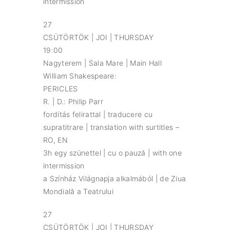
intermission
27
CSÜTÖRTÖK | JOI | THURSDAY
19:00
Nagyterem | Sala Mare | Main Hall
William Shakespeare:
PERICLES
R. | D.: Philip Parr
fordítás felirattal | traducere cu
supratitrare | translation with surtitles –
RO, EN
3h egy szünettel | cu o pauză | with one
intermission
a Színház Világnapja alkalmából | de Ziua
Mondială a Teatrului
27
CSÜTÖRTÖK | JOI | THURSDAY