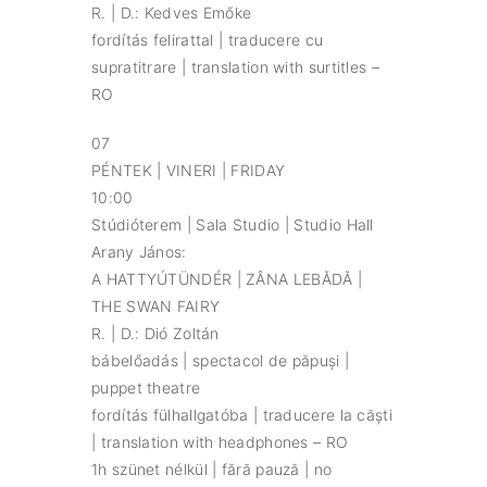
R. | D.: Kedves Emőke
fordítás felirattal | traducere cu
supratitrare | translation with surtitles –
RO
07
PÉNTEK | VINERI | FRIDAY
10:00
Stúdióterem | Sala Studio | Studio Hall
Arany János:
A HATTYÚTÜNDÉR | ZÂNA LEBĂDĂ |
THE SWAN FAIRY
R. | D.: Dió Zoltán
bábelőadás | spectacol de păpuși |
puppet theatre
fordítás fülhallgatóba | traducere la căști
| translation with headphones – RO
1h szünet nélkül | fără pauză | no