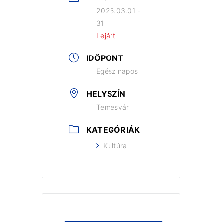
2025.03.01 -
31
Lejárt
IDŐPONT
Egész napos
HELYSZÍN
Temesvár
KATEGÓRIÁK
Kultúra