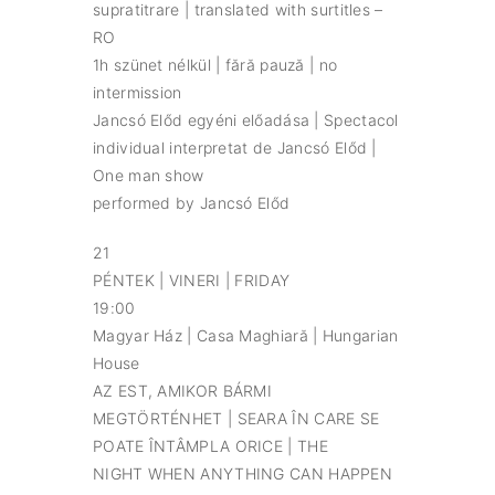
supratitrare | translated with surtitles –
RO
1h szünet nélkül | fără pauză | no
intermission
Jancsó Előd egyéni előadása | Spectacol
individual interpretat de Jancsó Előd |
One man show
performed by Jancsó Előd
21
PÉNTEK | VINERI | FRIDAY
19:00
Magyar Ház | Casa Maghiară | Hungarian
House
AZ EST, AMIKOR BÁRMI
MEGTÖRTÉNHET | SEARA ÎN CARE SE
POATE ÎNTÂMPLA ORICE | THE
NIGHT WHEN ANYTHING CAN HAPPEN