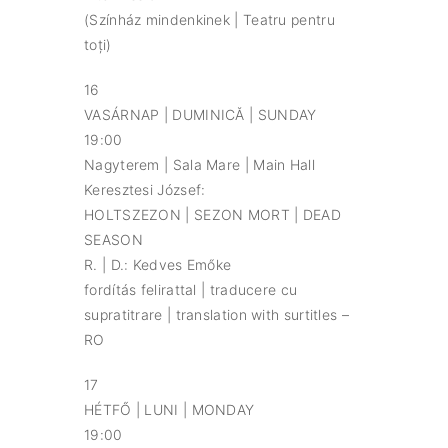
(Színház mindenkinek | Teatru pentru
toți)
16
VASÁRNAP | DUMINICĂ | SUNDAY
19:00
Nagyterem | Sala Mare | Main Hall
Keresztesi József:
HOLTSZEZON | SEZON MORT | DEAD
SEASON
R. | D.: Kedves Emőke
fordítás felirattal | traducere cu
supratitrare | translation with surtitles –
RO
17
HÉTFŐ | LUNI | MONDAY
19:00