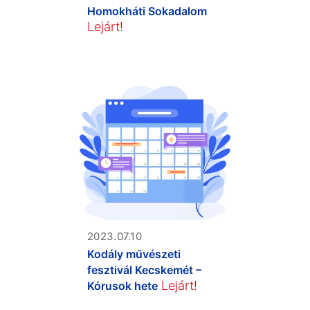
Homokháti Sokadalom
Lejárt!
2023.07.10
Kodály művészeti
fesztivál Kecskemét –
Lejárt!
Kórusok hete