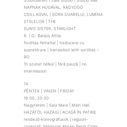
Stúdióterem | Sala Studio | Studio Hall
NAPNAK HÚGÁVAL, RAGYOGÓ
CSILLAGVAL | SORA SOARELUI, LUMINA
STELELOR | THE
SUN’S SISTER, STARLIGHT
R. | D.: Balázs Attila
fordítás felirattal | traducere cu
supratitrare | translation with surtitles –
RO
1h szünet nélkül | fără pauză | no
intermission
14
PÉNTEK | VINERI | FRIDAY
16:00, 20:00
Nagyterem | Sala Mare | Main Hall
HAZÁTÓL HAZÁIG | ACASĂ ÎN PATRIE
rendező-koreográfusok | regizori-
coregrafi: Módosné Almási Berta Csilla,