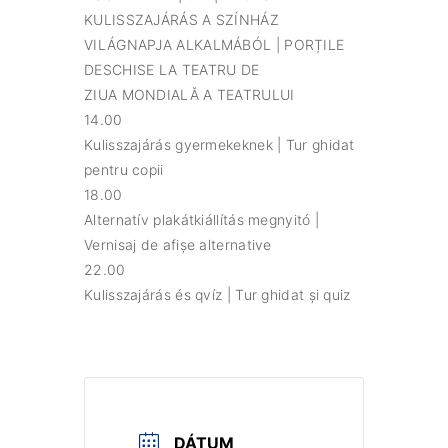
KULISSZAJÁRÁS A SZÍNHÁZ
VILÁGNAPJA ALKALMÁBÓL | PORȚILE
DESCHISE LA TEATRU DE
ZIUA MONDIALĂ A TEATRULUI
14.00
Kulisszajárás gyermekeknek | Tur ghidat
pentru copii
18.00
Alternatív plakátkiállítás megnyitó |
Vernisaj de afișe alternative
22.00
Kulisszajárás és qvíz | Tur ghidat și quiz
DÁTUM