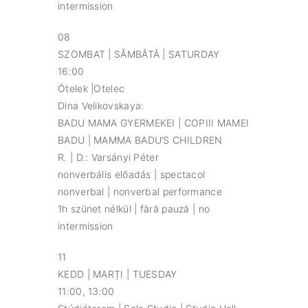
intermission
08
SZOMBAT | SÂMBĂTĂ | SATURDAY
16:00
Ótelek |Otelec
Dina Velikovskaya:
BADU MAMA GYERMEKEI | COPIII MAMEI
BADU | MAMMA BADU’S CHILDREN
R. | D.: Varsányi Péter
nonverbális előadás | spectacol
nonverbal | nonverbal performance
1h szünet nélkül | fără pauză | no
intermission
11
KEDD | MARȚI | TUESDAY
11:00, 13:00