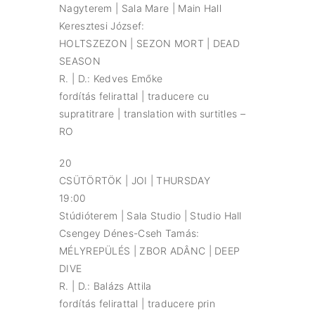
Nagyterem | Sala Mare | Main Hall
Keresztesi József:
HOLTSZEZON | SEZON MORT | DEAD
SEASON
R. | D.: Kedves Emőke
fordítás felirattal | traducere cu
supratitrare | translation with surtitles –
RO
20
CSÜTÖRTÖK | JOI | THURSDAY
19:00
Stúdióterem | Sala Studio | Studio Hall
Csengey Dénes-Cseh Tamás:
MÉLYREPÜLÉS | ZBOR ADÂNC | DEEP
DIVE
R. | D.: Balázs Attila
fordítás felirattal | traducere prin