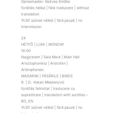
Gamemaster: Kedves Emőke
fordítás nélkül | fără traducere | without
translation
1h30’ szünet nélkül | fără pauză | no
intermission
24
HÉTFŐ | LUNI | MONDAY
19:00
Nagyterem | Sala Mare | Main Hall
Arisztophanész | Aristofan |
Aristophanes:
MADARAK | PĂSĂRILE | BIRDS
R. | D.: Kokan Mladenović
fordítás felirattal | traducere cu
supratitrare | translation with surtitles –
RO, EN
1h30’ szünet nélkül | fără pauză | no