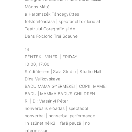
Módos Máté
a Háromszék Táncegyüttes
folklórelőadása | spectacol folcloric al
Teatrului Coregrafic și de
Dans Folcloric Trei Scaune
14
PÉNTEK | VINERI | FRIDAY
10:00, 17:00
Stúdióterem | Sala Studio | Studio Hall
Dina Velikovskaya:
BADU MAMA GYERMEKEI | COPIII MAMEI
BADU | MAMMA BADU’S CHILDREN
R. | D.: Varsányi Péter
nonverbális előadás | spectacol
nonverbal | nonverbal performance
1h szünet nélkül | fără pauză | no
intermission