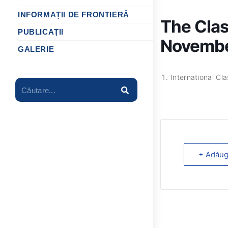
INFORMAȚII DE FRONTIERĂ
The Class
PUBLICAŢII
Novemb
GALERIE
International Cl
Căutare...
+ Adăug