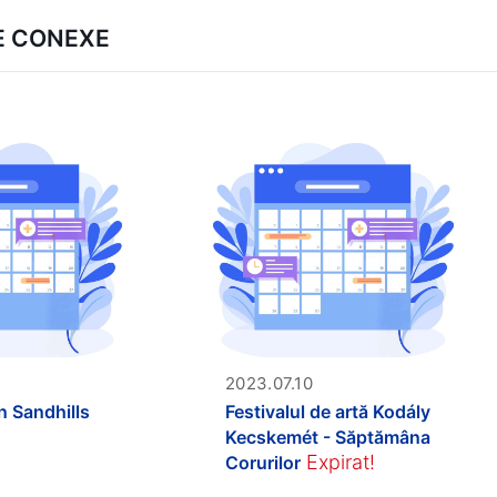
E CONEXE
2023.07.10
n Sandhills
Festivalul de artă Kodály
Kecskemét - Săptămâna
Expirat!
Corurilor