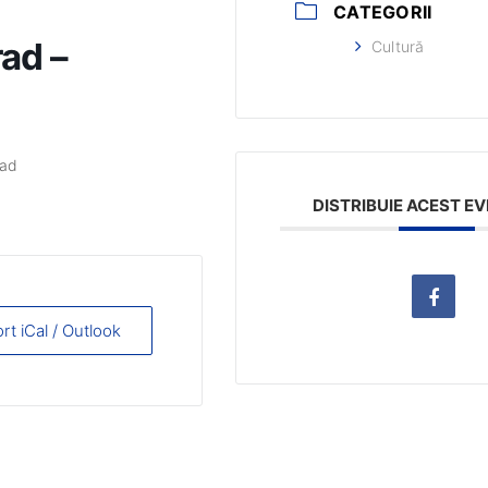
CATEGORII
rad –
Cultură
rad
DISTRIBUIE ACEST E
rt iCal / Outlook