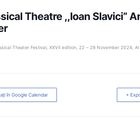
ical Theatre ,,Ioan Slavici” A
er
assical Theater Festival, XXVII edition, 22 – 28 November 2024, A
ați în Google Calendar
+ Expo