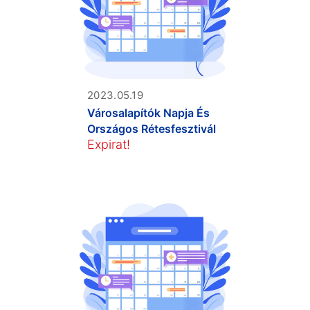
2023.05.19
Városalapítók Napja És
Országos Rétesfesztivál
Expirat!