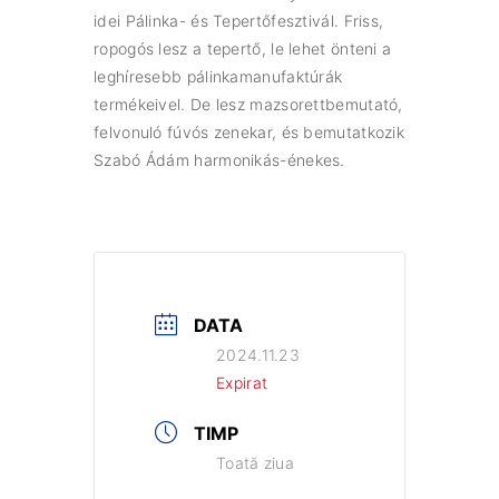
idei Pálinka- és Tepertőfesztivál. Friss,
ropogós lesz a tepertő, le lehet önteni a
leghíresebb pálinkamanufaktúrák
termékeivel. De lesz mazsorettbemutató,
felvonuló fúvós zenekar, és bemutatkozik
Szabó Ádám harmonikás-énekes.
DATA
2024.11.23
Expirat
TIMP
Toată ziua