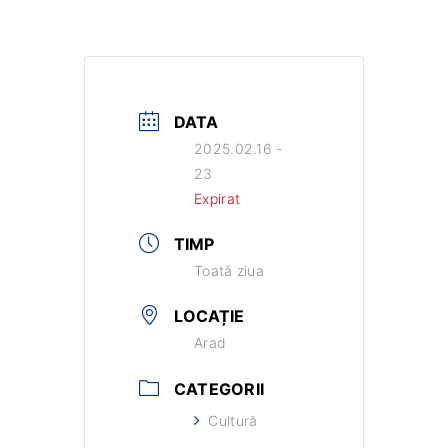
DATA
2025.02.16 -
23
Expirat
TIMP
Toată ziua
LOCAȚIE
Arad
CATEGORII
Cultură