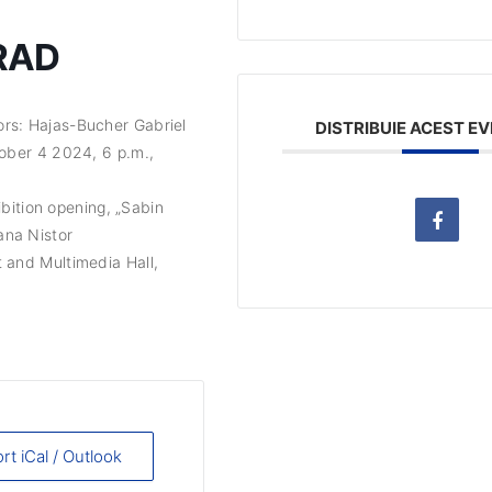
RAD
ors: Hajas-Bucher Gabriel
DISTRIBUIE ACEST E
tober 4 2024, 6 p.m.,
hibition opening, „Sabin
ana Nistor
t and Multimedia Hall,
rt iCal / Outlook