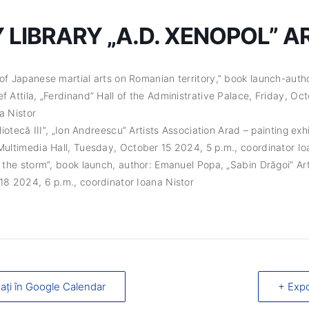
LIBRARY „A.D. XENOPOL” A
of Japanese martial arts on Romanian territory,” book launch-auth
f Attila, „Ferdinand” Hall of the Administrative Palace, Friday, Oc
a Nistor
bliotecă III”, „Ion Andreescu” Artists Association Arad – painting ex
Multimedia Hall, Tuesday, October 15 2024, 5 p.m., coordinator Io
f the storm”, book launch, author: Emanuel Popa, „Sabin Drăgoi” Ar
18 2024, 6 p.m., coordinator Ioana Nistor
ați în Google Calendar
+ Expo