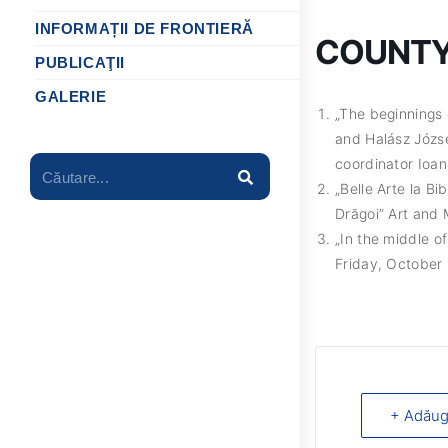
INFORMAȚII DE FRONTIERĂ
COUNTY 
PUBLICAŢII
GALERIE
„The beginnings 
and Halász Józse
coordinator Ioan
Căutare...
„Belle Arte la Bi
Drăgoi” Art and 
„In the middle o
Friday, October 
+ Adăug