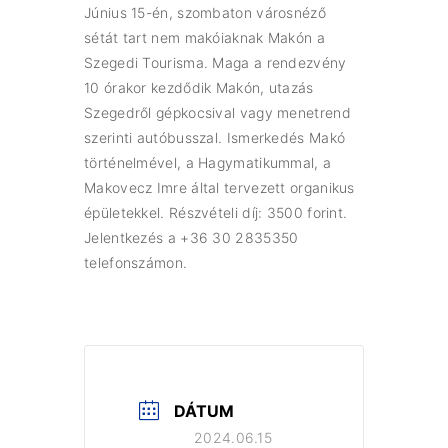
Június 15-én, szombaton városnéző
sétát tart nem makóiaknak Makón a
Szegedi Tourisma. Maga a rendezvény
10 órakor kezdődik Makón, utazás
Szegedről gépkocsival vagy menetrend
szerinti autóbusszal. Ismerkedés Makó
történelmével, a Hagymatikummal, a
Makovecz Imre által tervezett organikus
épületekkel. Részvételi díj: 3500 forint.
Jelentkezés a +36 30 2835350
telefonszámon.
DÁTUM
2024.06.15