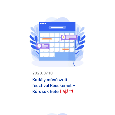
2023.07.10
Kodály művészeti
fesztivál Kecskemét –
Lejárt!
Kórusok hete