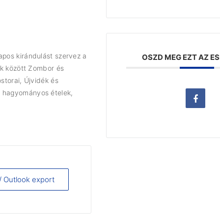
apos kirándulást szervez a
OSZD MEG EZT AZ E
bek között Zombor és
storai, Újvidék és
b hagyományos ételek,
 / Outlook export