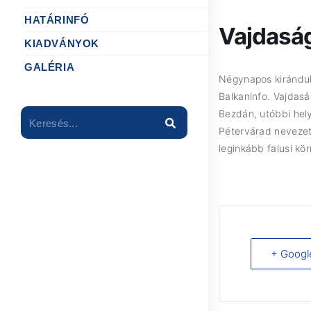
HATÁRINFÓ
Vajdaság
KIADVÁNYOK
GALÉRIA
Négynapos kirándulá
Balkaninfo. Vajdasá
Bezdán, utóbbi hely
Keresés...
Pétervárad nevezet
leginkább falusi kö
+ Googl