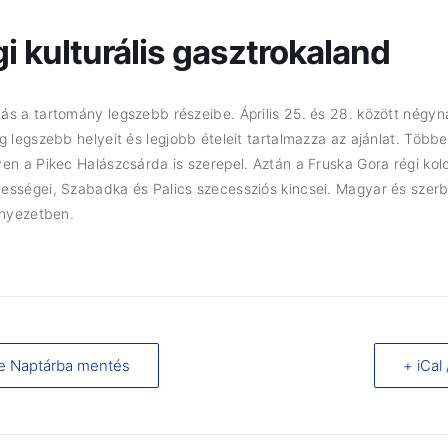
i kulturális gasztrokaland
s a tartomány legszebb részeibe. Április 25. és 28. között négyn
g legszebb helyeit és legjobb ételeit tartalmazza az ajánlat. Töb
en a Pikec Halászcsárda is szerepel. Aztán a Fruska Gora régi kolo
ességei, Szabadka és Palics szecessziós kincsei. Magyar és szer
rnyezetben.
e Naptárba mentés
+ iCal