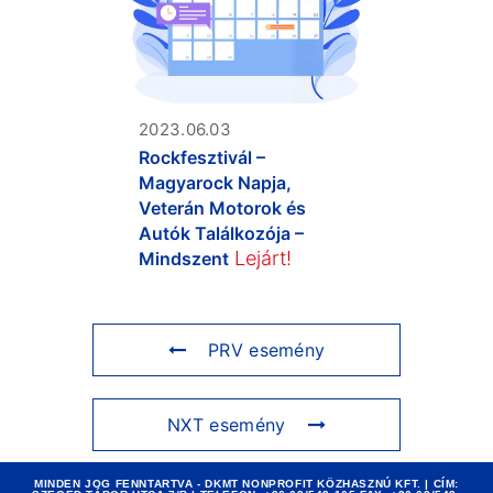
2023.06.03
Rockfesztivál –
Magyarock Napja,
Veterán Motorok és
Autók Találkozója –
Lejárt!
Mindszent
PRV esemény
NXT esemény
MINDEN JOG FENNTARTVA - DKMT NONPROFIT KÖZHASZNÚ KFT. | CÍM: