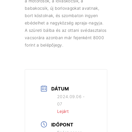
a motorosok, a lovaskocsik, a
babakocsik, új borlovagokat avatnak,
bort kóstolnak, és szombaton ingyen
ebédelhet a nagyközség apraja-nagyja.
A szüreti bálba és az ottani svédasztalos
vacsorára azonban már fejenként 8000
forint a belépőjegy.
DÁTUM
2024.09.06 -
07
Lejárt
IDŐPONT