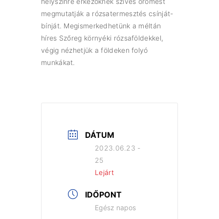
helyszínre érkezőknek szíves örömest
megmutatják a rózsatermesztés csínját-
bínját. Megismerkedhetünk a méltán
híres Szőreg környéki rózsaföldekkel,
végig nézhetjük a földeken folyó
munkákat.
DÁTUM
2023.06.23 -
25
Lejárt
IDŐPONT
Egész napos