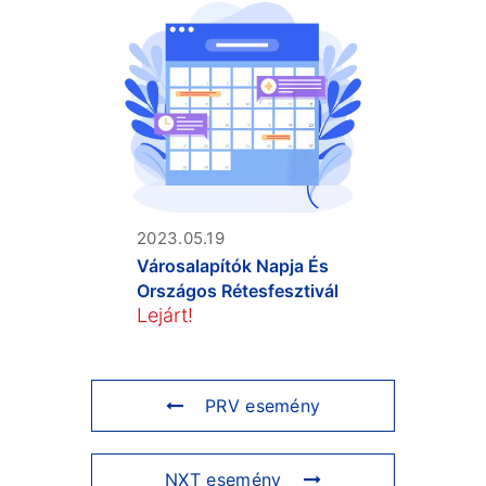
2023.05.19
Városalapítók Napja És
Országos Rétesfesztivál
Lejárt!
PRV esemény
NXT esemény