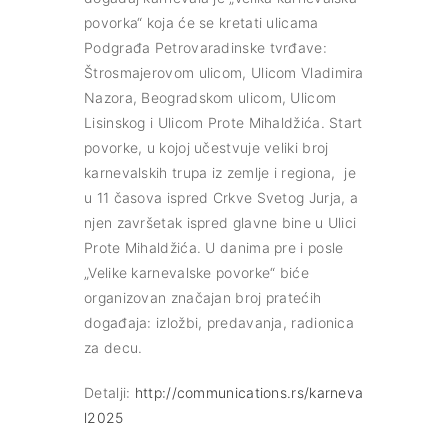
povorka“ koja će se kretati ulicama
Podgrađa Petrovaradinske tvrđave:
Štrosmajerovom ulicom, Ulicom Vladimira
Nazora, Beogradskom ulicom, Ulicom
Lisinskog i Ulicom Prote Mihaldžića. Start
povorke, u kojoj učestvuje veliki broj
karnevalskih trupa iz zemlje i regiona, je
u 11 časova ispred Crkve Svetog Jurja, a
njen završetak ispred glavne bine u Ulici
Prote Mihaldžića. U danima pre i posle
„Velike karnevalske povorke“ biće
organizovan značajan broj pratećih
događaja: izložbi, predavanja, radionica
za decu.
Detalji:
http://communications.rs/karneva
l2025