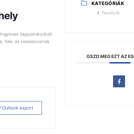
KATEGÓRIÁK
hely
Fesztivál
n. Ingyenes hagyományőrző
, folk- és rockkoncertek
OSZD MEG EZT AZ E
 / Outlook export