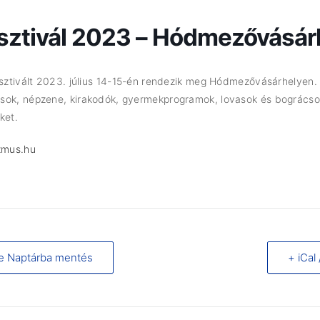
sztivál 2023 – Hódmezővásár
Fesztivált 2023. július 14-15-én rendezik meg Hódmezővásárhelye
sok, népzene, kirakodók, gyermekprogramok, lovasok és bográcsok
ket.
zmus.hu
e Naptárba mentés
+ iCal