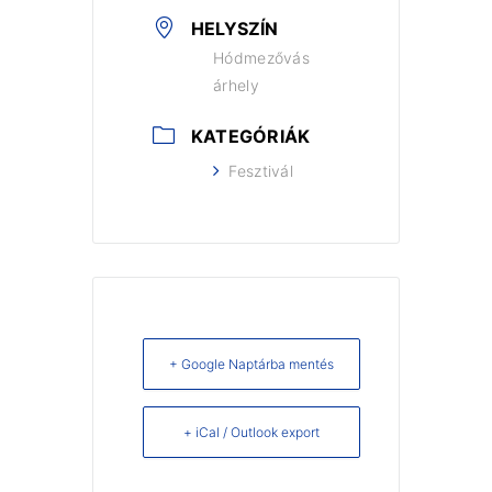
HELYSZÍN
Hódmezővás
árhely
KATEGÓRIÁK
Fesztivál
+ Google Naptárba mentés
+ iCal / Outlook export