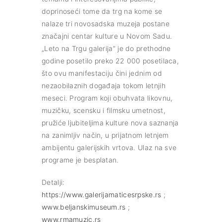
doprinoseći tome da trg na kome se
nalaze tri novosadska muzeja postane
značajni centar kulture u Novom Sadu.
„Leto na Trgu galerija” je do prethodne
godine posetilo preko 22 000 posetilaca,
što ovu manifestaciju čini jednim od
nezaobilaznih događaja tokom letnjih
meseci. Program koji obuhvata likovnu,
muzičku, scensku i filmsku umetnost,
pružiće ljubiteljima kulture nova saznanja
na zanimljiv način, u prijatnom letnjem
ambijentu galerijskih vrtova. Ulaz na sve
programe je besplatan.
Detalji:
https://www.galerijamaticesrpske.rs
;
www.beljanskimuseum.rs
;
www.rmamuzic.rs