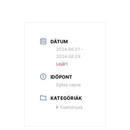
DÁTUM
2024.06.27
-
2024.08.29
Lejárt
IDŐPONT
Egész napos
KATEGÓRIÁK
Események