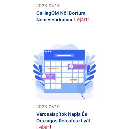
2023.05.13
CsillagOM Női Bortúra
Lejárt!
Nemesnádudvar
2023.05.19
Városalapítók Napja És
Országos Rétesfesztivál
Lejárt!