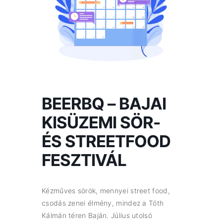
BEERBQ – BAJAI
KISÜZEMI SÖR-
ÉS STREETFOOD
FESZTIVÁL
Kézműves sörök, mennyei street food,
csodás zenei élmény, mindez a Tóth
Kálmán téren Baján. Július utolsó