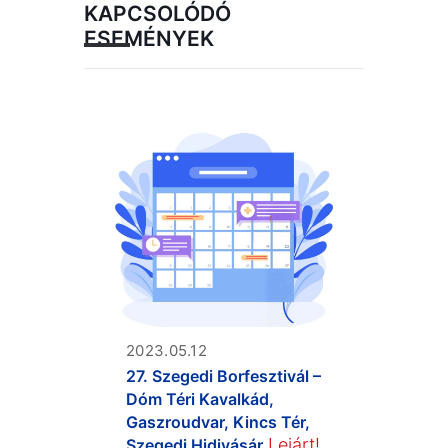
KAPCSOLÓDÓ
ESEMÉNYEK
2023.05.12
27. Szegedi Borfesztivál –
Dóm Téri Kavalkád,
Gaszroudvar, Kincs Tér,
Lejárt!
Szegedi Hidivásár