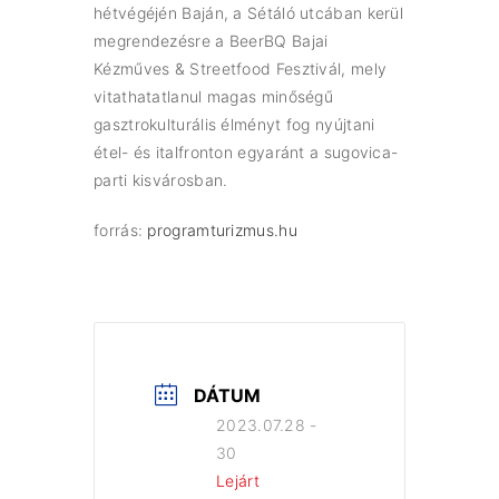
hétvégéjén Baján, a Sétáló utcában kerül
megrendezésre a BeerBQ Bajai
Kézműves & Streetfood Fesztivál, mely
vitathatatlanul magas minőségű
gasztrokulturális élményt fog nyújtani
étel- és italfronton egyaránt a sugovica-
parti kisvárosban.
forrás:
programturizmus.hu
DÁTUM
2023.07.28 -
30
Lejárt