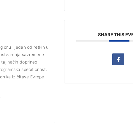
SHARE THIS EV
egionu i jedan od retkih u
h ostvarenja savremene
 taj način doprineo
Programska specifičnost,
nika iz čitave Evrope i
m