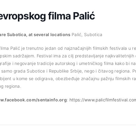
 evropskog filma Palić
are Subotica, at several locations
Palić, Subotica
ilma Palić je trenutno jedan od najznačajnijih filmskih festivala u r
skim sadržajem. Festival ima za cilj predstavljanje najkvalitetniji
afije i negovanje tradicije autorskog i umetničkog filma kako bi na
 samo grada Subotice i Republike Srbije, nego i čitavog regiona. 
bijent u kome se odigrava, obezbeđuje značajnu pažnju filmskih rad
og regiona.
www.facebook.com/sentainfo.org
:
https://www.palicfilmfestival.co