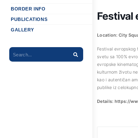
BORDER INFO
Festival
PUBLICATIONS
GALLERY
Location: City Squ
Festival evropskog f
Search...
svetu sa 100% evrop
evropske kinematogr
kulturnom životu ne
kao i autentičan am
publike iz celokupn
Details: https://