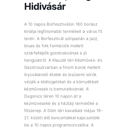
Hidivásár
A 10 napos Borfesztiválon 160 borász
kínálja legfinomabb termékeit a város fő
terén. A Borfesztivál színpadán a jazz,
blues és folk formációk mellett
sztárfellépők gondoskodnak a jó
hangulatról. A Klauzál téri Kézműves- és
Gasztroudvarban a finom borok mellett
ínycsiklandó ételek és kisüzemi sörök
várják a kilátogatókat és a környékbeli
kézművesek is bemutatkoznak. A
Dugonics téren 10 napon át a
kézműveseké és a háztáji termelőké a
főszerep. A Dóm téri kavalkád május 19-
21. között élő koncertekkel kapcsolódik
be a 10 napos programsorozatba. A