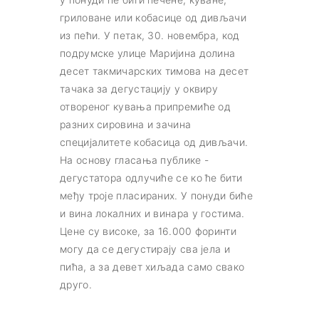
гриловане или кобасице од дивљачи
из пећи. У петак, 30. новембра, код
подрумске улице Маријина долина
десет такмичарских тимова на десет
тачака за дегустацију у оквиру
отвореног кувања припремиће од
разних сировина и зачина
специјалитете кобасица од дивљачи.
На основу гласања публике -
дегустатора одлучиће се ко ће бити
међу троје пласираних. У понуди биће
и вина локалних и винара у гостима.
Цене су високе, за 16.000 форинти
могу да се дегустирају сва јела и
пића, а за девет хиљада само свако
друго.