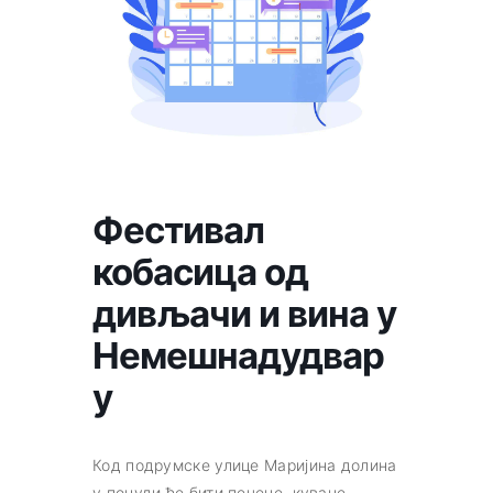
Фестивал
кобасица од
дивљачи и вина у
Немешнадудвар
у
Код подрумске улице Маријина долина
у понуди ће бити печене, куване,