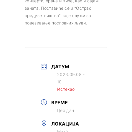
концерти, храна и пиће, као и сајам
заната. Поставиће се и “Острво
предузетништва”, које служи за
повезивање пословних људи.
ДАТУМ
2023.09.08 -
10
Истекао
ВРЕМЕ
Цео дан
ЛОКАЦИЈА
Makó