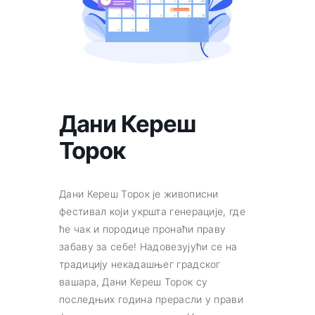
Дани Кереш
Торок
Дани Кереш Торок je живописни
фестивал који укршта генерације, где
ће чак и породице пронаћи праву
забаву за себе! Надовезујући се на
традицију некадашњег градског
вашара, Дани Кереш Торок су
последњих година прерасли у прави