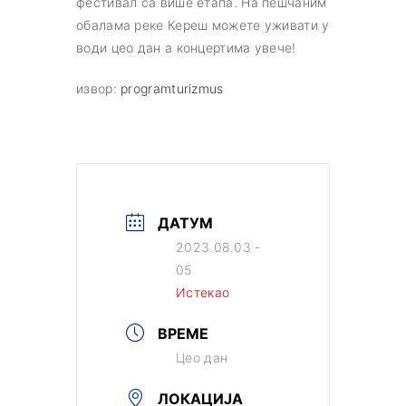
фестивал са више етапа. На пешчаним
обалама реке Кереш можете уживати у
води цео дан a концертима увече!
извор:
programturizmus
ДАТУМ
2023.08.03 -
05
Истекао
ВРЕМЕ
Цео дан
ЛОКАЦИЈА