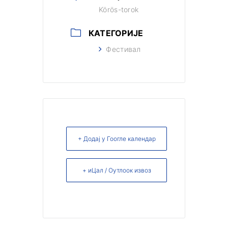
Körös-torok
КАТЕГОРИЈЕ
Фестивал
+ Додај у Гоогле календар
+ иЦал / Оутлоок извоз