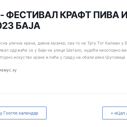
 - ФЕСТИВАЛ КРАФТ ПИВA И
023 БАЈА
усна улична храна, дивна музика, све то на Тргу Тот Калман у 
ивал одржаће се у Баји на улици Шeтало, нудећи неоспорно в
лтурно искуство хране и пића у граду на обали реке Шуговице.
измус.ху
 у Гоогле календар
+ иЦал 