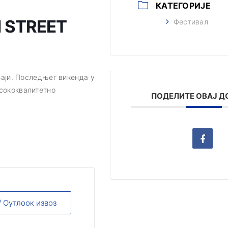
КАТЕГОРИЈЕ
 STREET
Фестивал
Баји. Последњег викенда у
исококвалитетно
ПОДЕЛИТЕ ОВАЈ Д
/ Оутлоок извоз