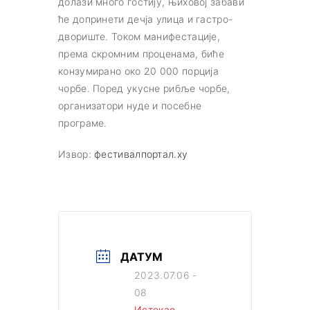
долази много гостију, њиховој забави
ће допринети дечја улица и гастро-
двориште. Током манифестације,
према скромним проценама, биће
конзумирано око 20 000 порција
чорбе. Поред укусне рибље чорбе,
организатори нуде и посебне
програме.
Извор:
фестивалпортал.ху
ДАТУМ
2023.07.06 -
08
Истекао