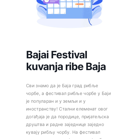
Bajai Festival
kuvanja ribe Baja
Сви знамо да је Баја град рибље
чорбе, a фестивал рибље чорбе у Баји
је популаран и у земљи и у
иностранству! Стални елеменат овог
догађаја је да породице, пријатељска
друштва и радне заједнице заједно
кувају рибљу чорбу. На фестивал