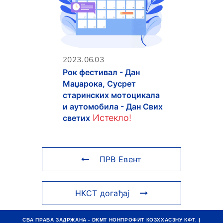
2023.06.03
Рок фестивал - Дан
Маџарока, Сусрет
старинских мотоцикала
и аутомобила - Дан Свих
Истекло!
светих
ПРВ Евент
НКСТ догађај
СВА ПРАВА ЗАДРЖАНА - DKMT НОНПРОФИТ КОЗХХАСЗНУ КФТ. |